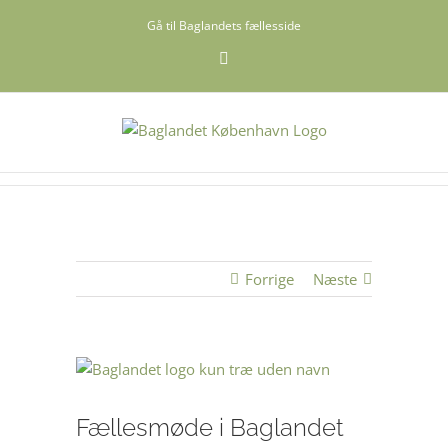
Skip
Gå til Baglandets fællesside
to
content
Facebook
Forrige
Næste
Se
større
billede
Fællesmøde i Baglandet